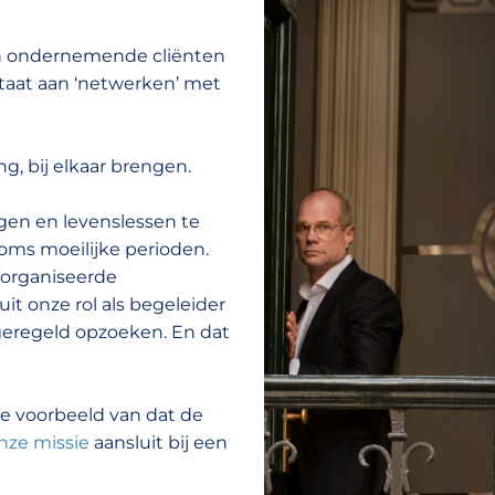
en ondernemende cliënten
staat aan ‘netwerken’ met
ng, bij elkaar brengen.
gen en levenslessen te
oms moeilijke perioden.
eorganiseerde
it onze rol als begeleider
g geregeld opzoeken. En dat
te voorbeeld van dat de
nze missie
aansluit bij een