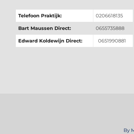
Telefoon Praktijk:
0206618135
Bart Maussen Direct:
0655735888
Edward Koldewijn Direct:
0651990881
By M