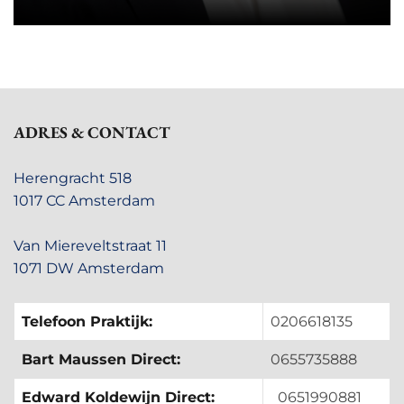
ADRES & CONTACT
Herengracht 518
1017 CC Amsterdam
Van Miereveltstraat 11
1071 DW Amsterdam
Telefoon Praktijk:
0206618135
Bart Maussen Direct:
0655735888
Edward Koldewijn Direct:
0651990881