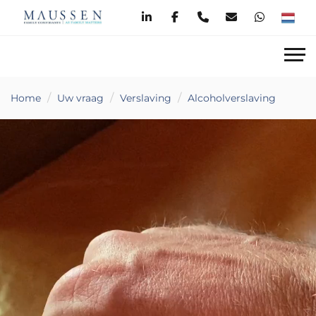
Home
Uw vraag
Verslaving
Alcoholverslaving