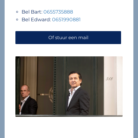
Bel Bart:
0655735888
Bel Edward:
0651990881
Of stuur een mail