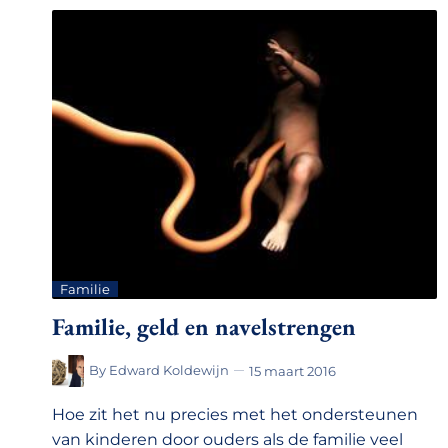
Familie
Familie, geld en navelstrengen
By
Edward Koldewijn
15 maart 2016
Hoe zit het nu precies met het ondersteunen
van kinderen door ouders als de familie veel