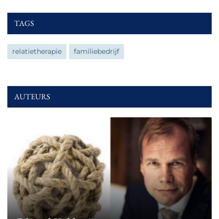
TAGS
relatietherapie
familiebedrijf
AUTEURS