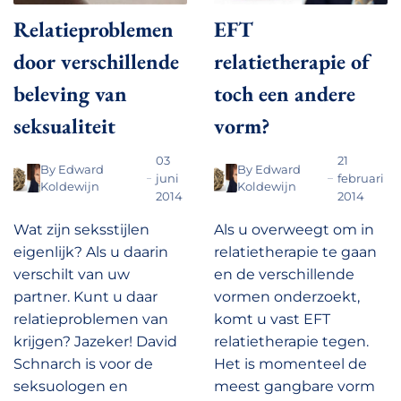
Relatieproblemen
EFT
door verschillende
relatietherapie of
beleving van
toch een andere
seksualiteit
vorm?
03
21
By
Edward
By
Edward
juni
februari
Koldewijn
Koldewijn
2014
2014
Wat zijn seksstijlen
Als u overweegt om in
eigenlijk? Als u daarin
relatietherapie te gaan
verschilt van uw
en de verschillende
partner. Kunt u daar
vormen onderzoekt,
relatieproblemen van
komt u vast EFT
krijgen? Jazeker! David
relatietherapie tegen.
Schnarch is voor de
Het is momenteel de
seksuologen en
meest gangbare vorm