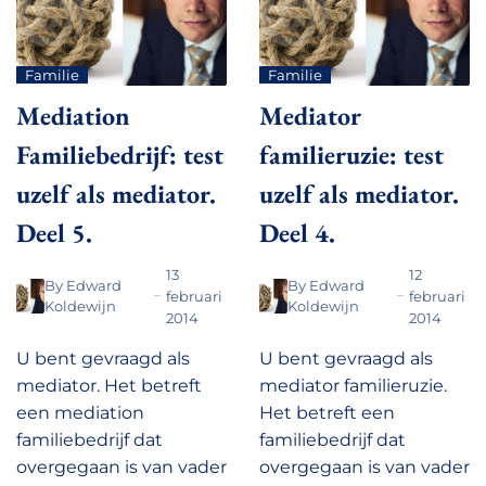
Familie
Familie
Mediation
Mediator
Familiebedrijf: test
familieruzie: test
uzelf als mediator.
uzelf als mediator.
Deel 5.
Deel 4.
13
12
By
Edward
By
Edward
februari
februari
Koldewijn
Koldewijn
2014
2014
U bent gevraagd als
U bent gevraagd als
mediator. Het betreft
mediator familieruzie.
een mediation
Het betreft een
familiebedrijf dat
familiebedrijf dat
overgegaan is van vader
overgegaan is van vader