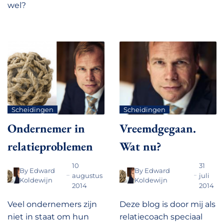
wel?
Scheidingen
Scheidingen
Ondernemer in
Vreemdgegaan.
relatieproblemen
Wat nu?
10
31
By
Edward
By
Edward
augustus
juli
Koldewijn
Koldewijn
2014
2014
Veel ondernemers zijn
Deze blog is door mij als
niet in staat om hun
relatiecoach speciaal