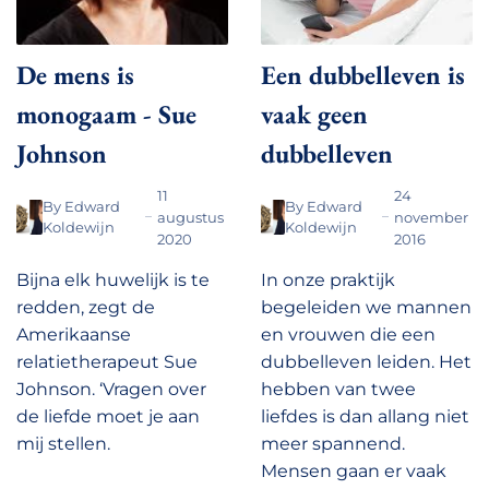
De mens is
Een dubbelleven is
monogaam - Sue
vaak geen
Johnson
dubbelleven
11
24
By
Edward
By
Edward
augustus
november
Koldewijn
Koldewijn
2020
2016
Bijna elk huwelijk is te
In onze praktijk
redden, zegt de
begeleiden we mannen
Amerikaanse
en vrouwen die een
relatietherapeut Sue
dubbelleven leiden. Het
Johnson. ‘Vragen over
hebben van twee
de liefde moet je aan
liefdes is dan allang niet
mij stellen.
meer spannend.
Mensen gaan er vaak