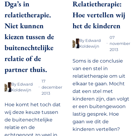
Dga’s in
Relatietherapie:
relatietherapie.
Hoe vertellen wij
Niet kunnen
het de kinderen
kiezen tussen de
07
By
Edward
november
buitenechtelijke
Koldewijn
2013
relatie of de
Soms is de conclusie
partner thuis.
van een stel in
relatietherapie om uit
17
elkaar te gaan. Mocht
By
Edward
december
Koldewijn
dat een stel met
2013
kinderen zijn, dan volgt
Hoe komt het toch dat
er een buitengewoon
wij deze keuze tussen
lastig gesprek. Hoe
de buitenechtelijke
gaan we dit de
relatie en de
kinderen vertellen?
echtgenoot zo veel in