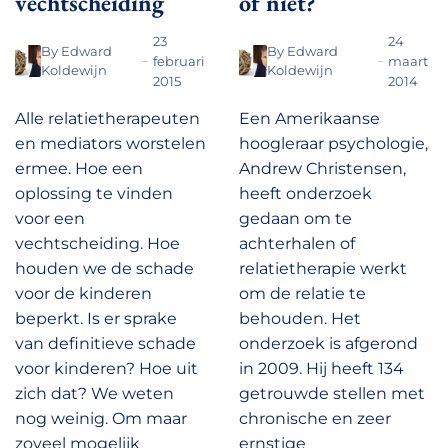
vechtscheiding
of niet?
23
24
By
Edward
By
Edward
februari
maart
Koldewijn
Koldewijn
2015
2014
Alle relatietherapeuten
Een Amerikaanse
en mediators worstelen
hoogleraar psychologie,
ermee. Hoe een
Andrew Christensen,
oplossing te vinden
heeft onderzoek
voor een
gedaan om te
vechtscheiding. Hoe
achterhalen of
houden we de schade
relatietherapie werkt
voor de kinderen
om de relatie te
beperkt. Is er sprake
behouden. Het
van definitieve schade
onderzoek is afgerond
voor kinderen? Hoe uit
in 2009. Hij heeft 134
zich dat? We weten
getrouwde stellen met
nog weinig. Om maar
chronische en zeer
zoveel mogelijk
ernstige