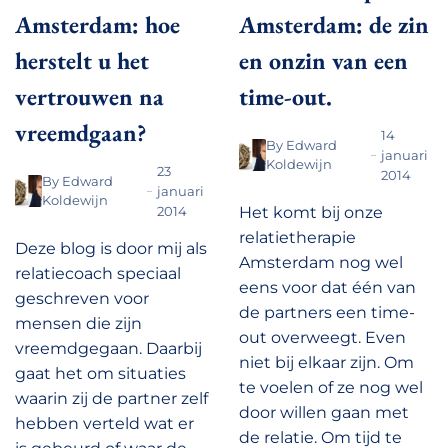
Amsterdam: hoe
Amsterdam: de zin
herstelt u het
en onzin van een
vertrouwen na
time-out.
vreemdgaan?
14
By
Edward
januari
Koldewijn
23
2014
By
Edward
januari
Koldewijn
2014
Het komt bij onze
relatietherapie
Deze blog is door mij als
Amsterdam nog wel
relatiecoach speciaal
eens voor dat één van
geschreven voor
de partners een time-
mensen die zijn
out overweegt. Even
vreemdgegaan. Daarbij
niet bij elkaar zijn. Om
gaat het om situaties
te voelen of ze nog wel
waarin zij de partner zelf
door willen gaan met
hebben verteld wat er
de relatie. Om tijd te