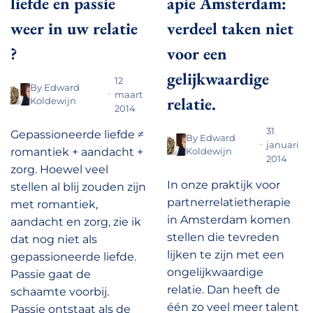
liefde en passie
apie Amsterdam:
weer in uw relatie
verdeel taken niet
?
voor een
gelijkwaardige
12
By
Edward
maart
relatie.
Koldewijn
2014
31
Gepassioneerde liefde ≠
By
Edward
januari
romantiek + aandacht +
Koldewijn
2014
zorg. Hoewel veel
In onze praktijk voor
stellen al blij zouden zijn
partnerrelatietherapie
met romantiek,
in Amsterdam komen
aandacht en zorg, zie ik
stellen die tevreden
dat nog niet als
lijken te zijn met een
gepassioneerde liefde.
ongelijkwaardige
Passie gaat de
relatie. Dan heeft de
schaamte voorbij.
één zo veel meer talent
Passie ontstaat als de