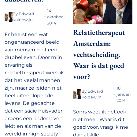
14
By
Edward
oktober
Koldewijn
2014
Relatietherapeut
Er heerst een wat
Amsterdam:
ongenuanceerd beeld
van mensen met een
vechtscheiding.
dubbelleven. Door mijn
Waar is dat goed
ervaring als
relatietherapeut weet ik
voor?
dat het veelal mannen
zijn, maar ze leiden niet
18
By
Edward
januari
heel uiteenlopende
Koldewijn
2014
levens. De gedachte
dat een saaie huisvader
Soms weet ik het ook
ergens een ander leven
niet meer. Waar is dit
leidt en als man van de
goed voor, vraag ik me
wereld in high society
dan af. Alle