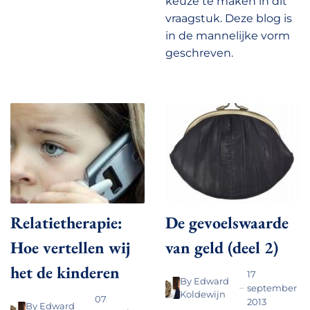
keuze te maken in dit
vraagstuk. Deze blog is
in de mannelijke vorm
geschreven.
Relatietherapie:
De gevoelswaarde
Hoe vertellen wij
van geld (deel 2)
het de kinderen
17
By
Edward
september
Koldewijn
07
2013
By
Edward