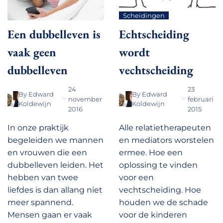
Scheidingen
Een dubbelleven is
Echtscheiding
vaak geen
wordt
dubbelleven
vechtscheiding
24
23
By
Edward
By
Edward
november
februari
Koldewijn
Koldewijn
2016
2015
In onze praktijk
Alle relatietherapeuten
begeleiden we mannen
en mediators worstelen
en vrouwen die een
ermee. Hoe een
dubbelleven leiden. Het
oplossing te vinden
hebben van twee
voor een
liefdes is dan allang niet
vechtscheiding. Hoe
meer spannend.
houden we de schade
Mensen gaan er vaak
voor de kinderen