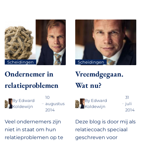
Scheidingen
Scheidingen
Ondernemer in
Vreemdgegaan.
relatieproblemen
Wat nu?
10
31
By
Edward
By
Edward
augustus
juli
Koldewijn
Koldewijn
2014
2014
Veel ondernemers zijn
Deze blog is door mij als
niet in staat om hun
relatiecoach speciaal
relatieproblemen op te
geschreven voor