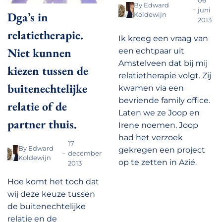
By
Edward
juni
Dga’s in
Koldewijn
2013
relatietherapie.
Ik kreeg een vraag van
Niet kunnen
een echtpaar uit
Amstelveen dat bij mij
kiezen tussen de
relatietherapie volgt. Zij
buitenechtelijke
kwamen via een
bevriende family office.
relatie of de
Laten we ze Joop en
partner thuis.
Irene noemen. Joop
had het verzoek
17
By
Edward
gekregen een project
december
Koldewijn
op te zetten in Azië.
2013
Hoe komt het toch dat
wij deze keuze tussen
de buitenechtelijke
relatie en de