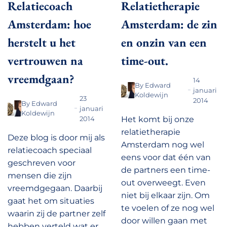
Relatiecoach
Relatietherapie
Amsterdam: hoe
Amsterdam: de zin
herstelt u het
en onzin van een
vertrouwen na
time-out.
vreemdgaan?
14
By
Edward
januari
Koldewijn
23
2014
By
Edward
januari
Koldewijn
2014
Het komt bij onze
relatietherapie
Deze blog is door mij als
Amsterdam nog wel
relatiecoach speciaal
eens voor dat één van
geschreven voor
de partners een time-
mensen die zijn
out overweegt. Even
vreemdgegaan. Daarbij
niet bij elkaar zijn. Om
gaat het om situaties
te voelen of ze nog wel
waarin zij de partner zelf
door willen gaan met
hebben verteld wat er