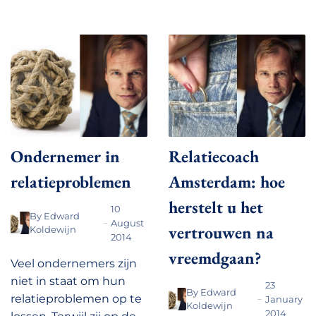
Ondernemer in
Relatiecoach
relatieproblemen
Amsterdam: hoe
herstelt u het
10
By
Edward
August
vertrouwen na
Koldewijn
2014
vreemdgaan?
Veel ondernemers zijn
niet in staat om hun
23
By
Edward
relatieproblemen op te
January
Koldewijn
2014