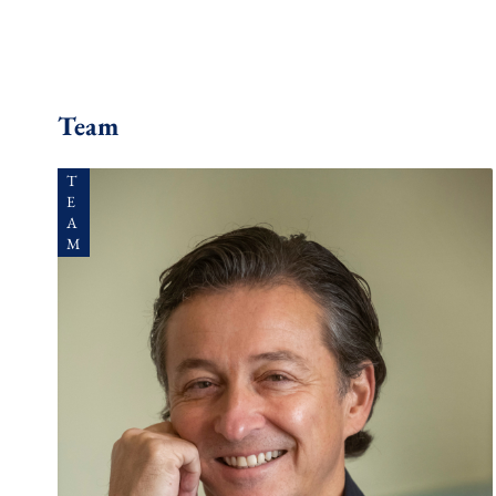
Team
T
E
A
M