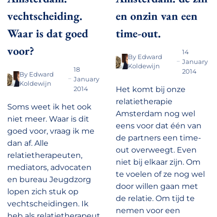
vechtscheiding.
en onzin van een
Waar is dat goed
time-out.
voor?
14
By
Edward
January
Koldewijn
18
2014
By
Edward
January
Koldewijn
2014
Het komt bij onze
relatietherapie
Soms weet ik het ook
Amsterdam nog wel
niet meer. Waar is dit
eens voor dat één van
goed voor, vraag ik me
de partners een time-
dan af. Alle
out overweegt. Even
relatietherapeuten,
niet bij elkaar zijn. Om
mediators, advocaten
te voelen of ze nog wel
en bureau Jeugdzorg
door willen gaan met
lopen zich stuk op
de relatie. Om tijd te
vechtscheidingen. Ik
nemen voor een
heb als relatietherapeut