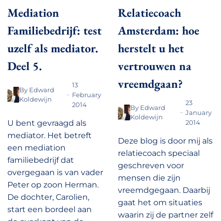
Mediation
Relatiecoach
Familiebedrijf: test
Amsterdam: hoe
uzelf als mediator.
herstelt u het
Deel 5.
vertrouwen na
vreemdgaan?
13
By
Edward
February
Koldewijn
23
2014
By
Edward
January
Koldewijn
U bent gevraagd als
2014
mediator. Het betreft
Deze blog is door mij als
een mediation
relatiecoach speciaal
familiebedrijf dat
geschreven voor
overgegaan is van vader
mensen die zijn
Peter op zoon Herman.
vreemdgegaan. Daarbij
De dochter, Carolien,
gaat het om situaties
start een bordeel aan
waarin zij de partner zelf