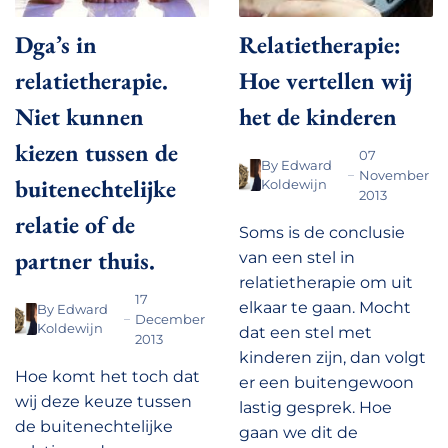
Dga’s in
Relatietherapie:
relatietherapie.
Hoe vertellen wij
Niet kunnen
het de kinderen
kiezen tussen de
07
By
Edward
November
buitenechtelijke
Koldewijn
2013
relatie of de
Soms is de conclusie
partner thuis.
van een stel in
relatietherapie om uit
17
elkaar te gaan. Mocht
By
Edward
December
Koldewijn
dat een stel met
2013
kinderen zijn, dan volgt
Hoe komt het toch dat
er een buitengewoon
wij deze keuze tussen
lastig gesprek. Hoe
de buitenechtelijke
gaan we dit de