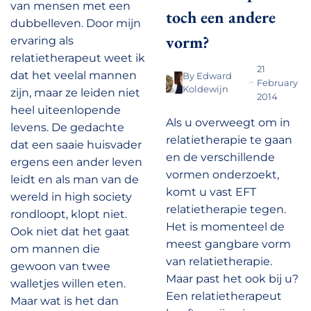
van mensen met een
toch een andere
dubbelleven. Door mijn
vorm?
ervaring als
relatietherapeut weet ik
21
dat het veelal mannen
By
Edward
February
Koldewijn
zijn, maar ze leiden niet
2014
heel uiteenlopende
Als u overweegt om in
levens. De gedachte
relatietherapie te gaan
dat een saaie huisvader
en de verschillende
ergens een ander leven
vormen onderzoekt,
leidt en als man van de
komt u vast EFT
wereld in high society
relatietherapie tegen.
rondloopt, klopt niet.
Het is momenteel de
Ook niet dat het gaat
meest gangbare vorm
om mannen die
van relatietherapie.
gewoon van twee
Maar past het ook bij u?
walletjes willen eten.
Een relatietherapeut
Maar wat is het dan