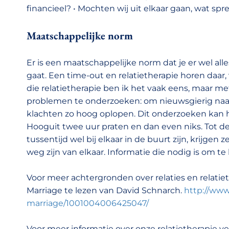
financieel? • Mochten wij uit elkaar gaan, wat spr
Maatschappelijke norm
Er is een maatschappelijke norm dat je er wel al
gaat. Een time-out en relatietherapie horen daar,
die relatietherapie ben ik het vaak eens, maar met
problemen te onderzoeken: om nieuwsgierig naa
klachten zo hoog oplopen. Dit onderzoeken kan he
Hooguit twee uur praten en dan even niks. Tot d
tussentijd wel bij elkaar in de buurt zijn, krijge
weg zijn van elkaar. Informatie die nodig is om te
Voor meer achtergronden over relaties en relatie
Marriage te lezen van David Schnarch.
http://www
marriage/1001004006425047/
Voor meer informatie over onze relatietherapie ver