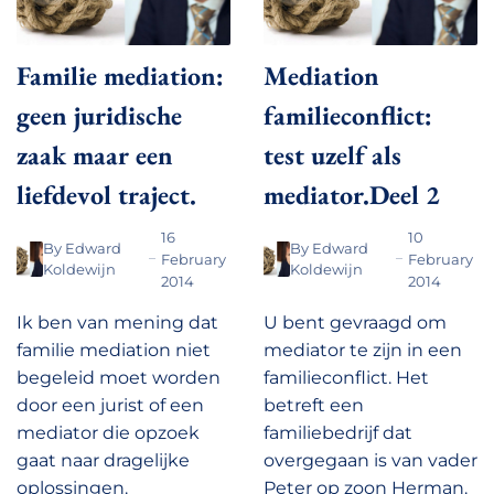
Familie mediation:
Mediation
geen juridische
familieconflict:
zaak maar een
test uzelf als
liefdevol traject.
mediator.Deel 2
16
10
By
Edward
By
Edward
February
February
Koldewijn
Koldewijn
2014
2014
Ik ben van mening dat
U bent gevraagd om
familie mediation niet
mediator te zijn in een
begeleid moet worden
familieconflict. Het
door een jurist of een
betreft een
mediator die opzoek
familiebedrijf dat
gaat naar dragelijke
overgegaan is van vader
oplossingen.
Peter op zoon Herman.